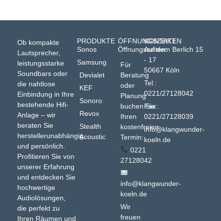
PRODUKTE
ÖFFNUNGSZEITEN
KONTAKT
Ob kompakte
Sonos
Öffnungszeiten:
Auf dem Berlich 15
Lautsprecher,
- 17
Samsung
leistungsstarke
Für
50667 Köln
Soundbars oder
Devialet
Beratung
Tel.:
die nahtlose
oder
KEF
0221/27128042
Einbindung in Ihre
Planung
Sonoro
bestehende Hifi-
buchen Sie
Fax:
Revox
Anlage – wir
Ihren
0221/27128039
beraten Sie
Stealth
kostenfreien
info@klangwunder-
herstellerunabhängig
Acoustic
Termin:
koeln.de
und persönlich.
0221
Profitieren Sie von
27128042
unserer Erfahrung
und entdecken Sie
info@klangwunder-
hochwertige
koeln.de
Audiolösungen,
Wir
die perfekt zu
freuen
Ihren Räumen und