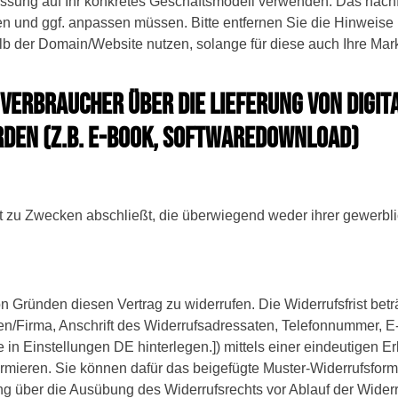
passung auf Ihr konkretes Geschäftsmodell verwenden. Das nachf
 und ggf. anpassen müssen. Bitte entfernen Sie die Hinweise n
lb der Domain/Website nutzen, solange für diese auch Ihre Mark
ERBRAUCHER ÜBER DIE LIEFERUNG VON DIGITAL
RDEN (Z.B. E-BOOK, SOFTWAREDOWNLOAD)
ft zu Zwecken abschließt, die überwiegend weder ihrer gewerbli
Gründen diesen Vertrag zu widerrufen. Die Widerrufsfrist betr
n/Firma, Anschrift des Widerrufsadressaten, Telefonnummer, E
 Einstellungen DE hinterlegen.]) mittels einer eindeutigen Erklä
formieren. Sie können dafür das beigefügte Muster-Widerrufsform
lung über die Ausübung des Widerrufsrechts vor Ablauf der Widerr