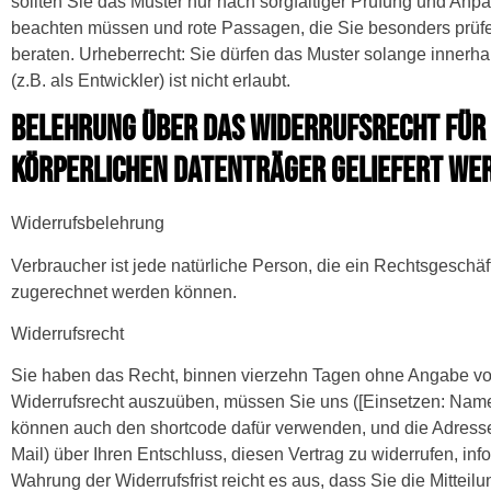
sollten Sie das Muster nur nach sorgfältiger Prüfung und An
beachten müssen und rote Passagen, die Sie besonders prüfen
beraten. Urheberrecht: Sie dürfen das Muster solange innerha
(z.B. als Entwickler) ist nicht erlaubt.
BELEHRUNG ÜBER DAS WIDERRUFSRECHT FÜR V
KÖRPERLICHEN DATENTRÄGER GELIEFERT WE
Widerrufsbelehrung
Verbraucher ist jede natürliche Person, die ein Rechtsgeschä
zugerechnet werden können.
Widerrufsrecht
Sie haben das Recht, binnen vierzehn Tagen ohne Angabe von 
Widerrufsrecht auszuüben, müssen Sie uns ([Einsetzen: Name
können auch den shortcode dafür verwenden, und die Adresse in
Mail) über Ihren Entschluss, diesen Vertrag zu widerrufen, in
Wahrung der Widerrufsfrist reicht es aus, dass Sie die Mittei