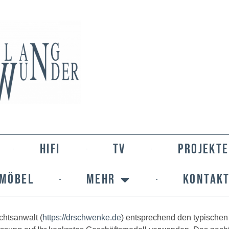
HIFI
TV
PROJEKTE
MÖBEL
MEHR
KONTAK
htsanwalt (
https://drschwenke.de
) entsprechend den typischen