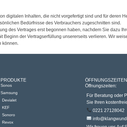
on digitalen Inhalten, die nicht vorgefertigt sind und für dere
rsönlichen Bedürfnisse des Verbrauchers zugeschnitten sind.
führung des Vertrages erst begonnen haben, nachdem Sie dazu Ih
it Beginn der Vertragserfüllung unsererseits verlieren. Wir weis
n können.
PRODUKTE
ÖFFNUNGSZEITE
Sonos
Öffnungszeiten:
Samsung
Für Beratung oder 
Devialet
Sie Ihren kostenfrei
KEF
0221 27128042
Sonoro
info@klangwunde
Revox
Wir freuen uns Auf S