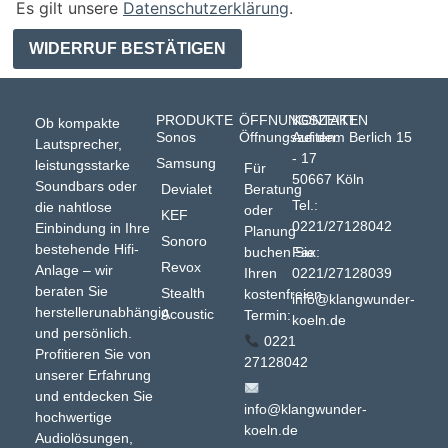
Es gilt unsere
Datenschutzerklärung
.
WIDERRUF BESTÄTIGEN
PRODUKTE
ÖFFNUNGSZEITEN
KONTAKT
Ob kompakte
Sonos
Öffnungszeiten:
Auf dem Berlich 15
Lautsprecher,
- 17
Samsung
leistungsstarke
Für
50667 Köln
Soundbars oder
Devialet
Beratung
Tel.:
die nahtlose
oder
KEF
0221/27128042
Einbindung in Ihre
Planung
Sonoro
bestehende Hifi-
buchen Sie
Fax:
Revox
Anlage – wir
Ihren
0221/27128039
beraten Sie
Stealth
kostenfreien
info@klangwunder-
herstellerunabhängig
Acoustic
Termin:
koeln.de
und persönlich.
0221
Profitieren Sie von
27128042
unserer Erfahrung
und entdecken Sie
info@klangwunder-
hochwertige
koeln.de
Audiolösungen,