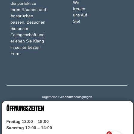
Wir
die perfekt zu
freuen
Ihren Räumen und
uns Auf
Ansprüchen
Sie!
passen. Besuchen
Sie unser
Fachgeschäft und
erleben Sie Klang
in seiner besten
Form.
Allgemeine Geschäftsbedingungen
ÖFFNUNGSZEITEN
Bestellung bestätigen & absenden
Zahlungsweisen
Freitag 12:00 – 18:00
Widerruf für digitale Inhalte
Widerruf
Versand & Lieferung
Samstag 12:00 – 14:00
0