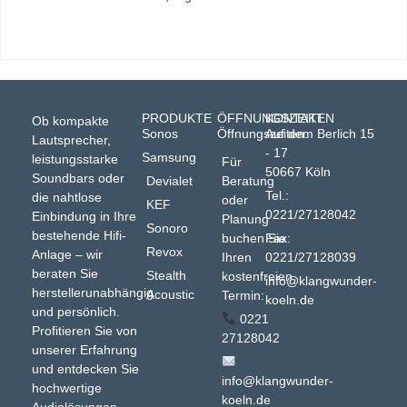
PRODUKTE
ÖFFNUNGSZEITEN
KONTAKT
Ob kompakte
Sonos
Öffnungszeiten:
Auf dem Berlich 15
Lautsprecher,
- 17
Samsung
leistungsstarke
Für
50667 Köln
Soundbars oder
Devialet
Beratung
Tel.:
die nahtlose
oder
KEF
0221/27128042
Einbindung in Ihre
Planung
Sonoro
bestehende Hifi-
buchen Sie
Fax:
Revox
Anlage – wir
Ihren
0221/27128039
beraten Sie
Stealth
kostenfreien
info@klangwunder-
herstellerunabhängig
Acoustic
Termin:
koeln.de
und persönlich.
0221
Profitieren Sie von
27128042
unserer Erfahrung
und entdecken Sie
info@klangwunder-
hochwertige
koeln.de