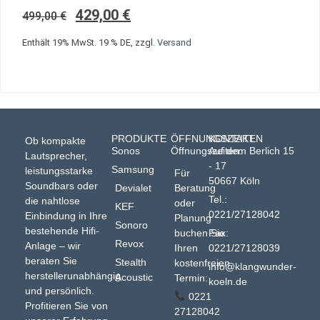
429,00
€
499,00
€
Enthält 19% MwSt. 19 % DE, zzgl.
Versand
PRODUKTE
ÖFFNUNGSZEITEN
KONTAKT
Ob kompakte
Sonos
Öffnungszeiten:
Auf dem Berlich 15
Lautsprecher,
- 17
Samsung
leistungsstarke
Für
50667 Köln
Soundbars oder
Devialet
Beratung
Tel.:
die nahtlose
oder
KEF
0221/27128042
Einbindung in Ihre
Planung
Sonoro
bestehende Hifi-
buchen Sie
Fax:
Revox
Anlage – wir
Ihren
0221/27128039
beraten Sie
Stealth
kostenfreien
info@klangwunder-
herstellerunabhängig
Acoustic
Termin:
koeln.de
und persönlich.
0221
Profitieren Sie von
27128042