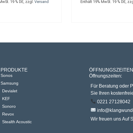
MwSt. 19 % DE, zzgl.
Versand
Enthält 19% MwSt. 19 % DE, zz
PRODUKTE
ÖFFNUNGSZEITE
Sonos
Öffnungszeiten:
Samsung
Für Beratung oder 
Devialet
Sie Ihren kostenfrei
KEF
0221 27128042
Sonoro
info@klangwunde
Revox
Wir freuen uns Auf S
Stealth Acoustic