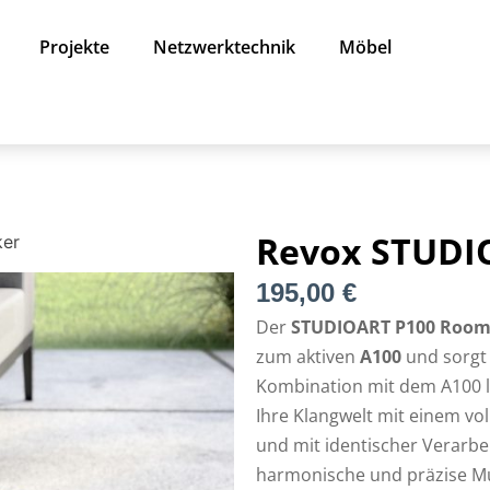
Projekte
Netzwerktechnik
Möbel
Revox STUDI
er
195,00
€
Der
STUDIOART P100 Room
zum aktiven
A100
und sorgt 
Kombination mit dem A100 li
Ihre Klangwelt mit einem vo
und mit identischer Verarbei
harmonische und präzise M