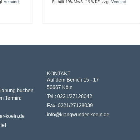
gl.
Versand
Enthält 19% MwSt. 19 % DE, zzgl.
Versand
N
KONTAKT
Auf dem Berlich 15 - 17
50667 Köln
Planung buchen
Tel.: 0221/27128042
en Termin:
Fax: 0221/27128039
info@klangwunder-koeln.de
r-koeln.de
ie!