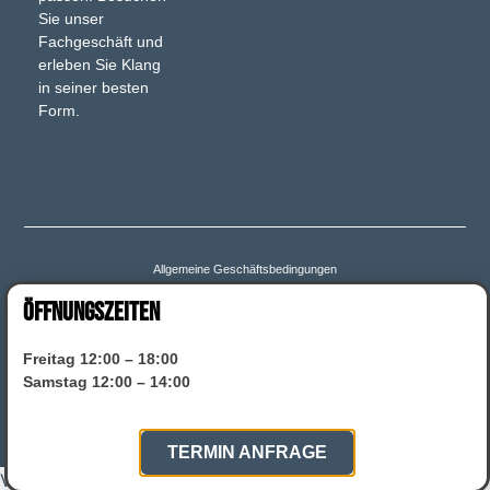
Sie unser
Fachgeschäft und
erleben Sie Klang
in seiner besten
Form.
Allgemeine Geschäftsbedingungen
ÖFFNUNGSZEITEN
Bestellung bestätigen & absenden
Zahlungsweisen
Freitag 12:00 – 18:00
Widerruf für digitale Inhalte
Widerruf
Versand & Lieferung
Samstag 12:00 – 14:00
Datenschutz
Impressum
TERMIN ANFRAGE
Vertrag widerrufen