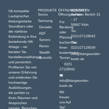
PRODUKTE
ÖFFNUNGSZEITEN
KONTAKT
Ob kompakte
Sonos
Öffnungszeiten:
Auf dem Berlich 15
Lautsprecher,
- 17
Samsung
leistungsstarke
Für
50667 Köln
Soundbars oder
Devialet
Beratung
Tel.:
die nahtlose
oder
KEF
0221/27128042
Einbindung in Ihre
Planung
Sonoro
bestehende Hifi-
buchen Sie
Fax:
Revox
Anlage – wir
Ihren
0221/27128039
beraten Sie
Stealth
kostenfreien
info@klangwunder-
herstellerunabhängig
Acoustic
Termin:
koeln.de
und persönlich.
0221
Profitieren Sie von
27128042
unserer Erfahrung
und entdecken Sie
info@klangwunder-
hochwertige
koeln.de
Audiolösungen,
Wir
die perfekt zu
freuen
Ihren Räumen und
uns Auf
Ansprüchen
Sie!
passen. Besuchen