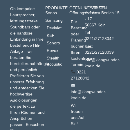
PRODUKTE
ÖFFNUNGSZEITEN
KONTAKT
Ob kompakte
Sonos
Öffnungszeiten:
Auf dem Berlich 15
Lautsprecher,
- 17
Samsung
leistungsstarke
Für
50667 Köln
Soundbars oder
Devialet
Beratung
Tel.:
die nahtlose
oder
KEF
0221/27128042
Einbindung in Ihre
Planung
Sonoro
bestehende Hifi-
buchen Sie
Fax:
Revox
Anlage – wir
Ihren
0221/27128039
beraten Sie
Stealth
kostenfreien
info@klangwunder-
herstellerunabhängig
Acoustic
Termin:
koeln.de
und persönlich.
0221
Profitieren Sie von
27128042
unserer Erfahrung
und entdecken Sie
info@klangwunder-
hochwertige
koeln.de
Audiolösungen,
Wir
die perfekt zu
freuen
Ihren Räumen und
uns Auf
Ansprüchen
Sie!
passen. Besuchen